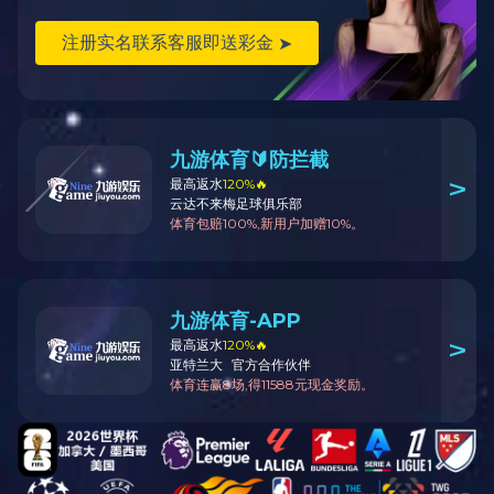
万元
㎡
多家
资产投入超
占地面积
品牌专卖店
过
2000
100000
50000
万㎡
樘
万
地板年产能
木门年产
全屋定制年
能
产能