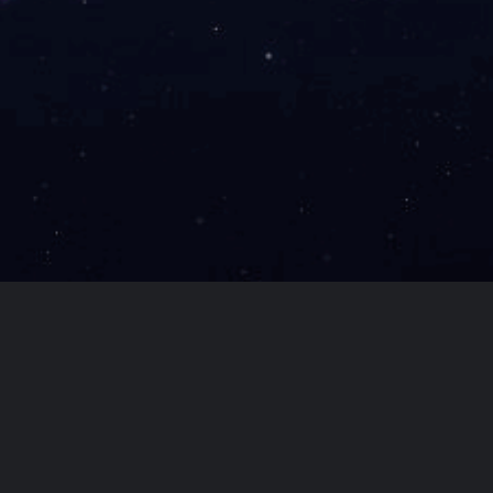
备12081035号
苏公网安备 32050902100683号
云(中国)
|
九游网
|
九游手机官网入口
|
开云·体育世界杯（中国）官方网