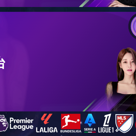
保、冬暖夏凉的特点深受消费者的喜爱。
奢文艺，星空xingkong(中国)这款地板让你不再纠结
种多样的地板市场上一眼就看中了一款不论是从选材或工艺都十分优秀的星空x
云流水般的木纹让人一见倾心，随后工作人员告诉我这款地板命名为：山
ngkong(中国)地板纯实木地暖 金属漆星空之境
蓝色的天鹅绒幕布，面对这一片深邃的空间，不禁引起人无尽的遐想....
垠的苍穹之上俯瞰人间。脚踏星空之境 金属漆木地板，如同漫步在星空
1
2
3
4
5
6
7
8
...19
下一