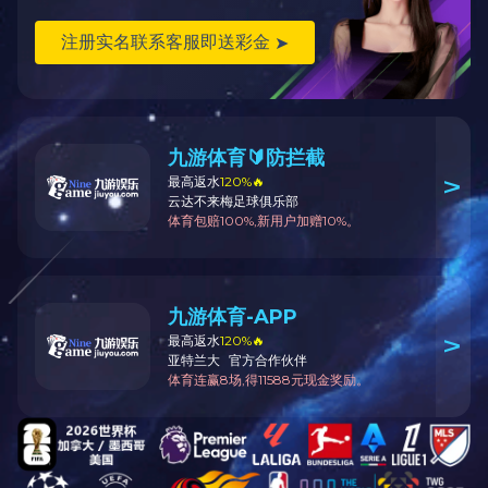
晒图
国)
公司
纯实
工程
资料
招商
六星
联系
有奖
新闻
木地
案例
下载
区域
感动
我们
数说
网上
促销
暖
纯实
通知
终端
服务
门店
星空
商城
活动
星空
木地
公告
形象
使用
查询
xingkong(中
媒体
官方
暖
加盟
常识
人才
国)
报道
网站
星空
政策
安装
招聘
星空
选购
星空
官方
VI系统
须知
xingkong(中
攻略
xingkong(中
网站
国)简
国)
星空
介
实木
xingkong(中
三大
复合
国)
品牌
阿玛
实木
星空
蒂木
复合
xingkong(中
门
阿玛
国)历
星空
蒂木
程