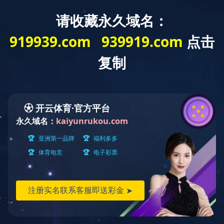
首页
纯实
星空
星空
实木
XIIF禧
木地
官方
xingkong(中
复合
梵全屋
暖
网站
国)
衣柜
橱柜
酒柜