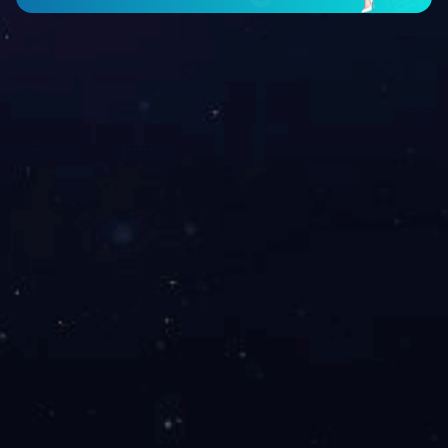
制
xingkong(中
国)风
采
星空
xingkong(中
国)视
频
合作
伙伴
社会
责任
J9·九游会「中国」官方网站
|
华体会电竞竞猜_华体会电子竞技登录地址