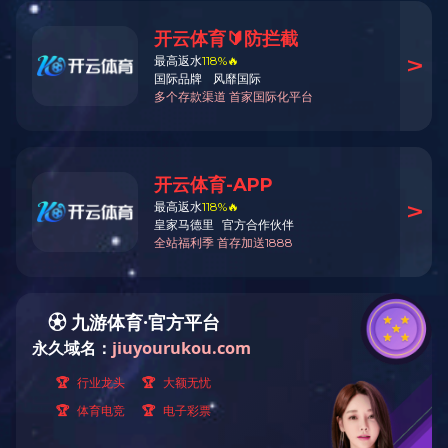
岚思 | 番龙
安之若素
眼
人字拼丨
岚羽 | 番龙
鸿翔鸾起
栎木
眼
丨栎木
岚阳 | 番龙
夏日物语
眼
丨栎木
仁者乐山 |
玺禄嘉盛
番龙眼
丨栎木
安格里特 |
霍尔门人
番龙眼
字拼丨栎
兰亭心语
伴侣岛人
木
人字拼 | 番
字拼丨栎
墨尔本 | 番
龙眼
木
龙眼
斯里兰卡 |
番龙眼
十里春晓
人字拼 | 番
古韵天成 |
龙眼
番龙眼
本色金钢
面 | 番龙眼
柚木色淋
辊 | 番龙眼