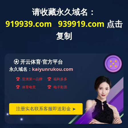
首页
纯实
星空
星空
实木
XIIF禧
木地
官方
xingkong(中
复合
梵全屋
暖
网站
国)
北美红橡
番龙眼
栎木
柚木
维格兰丨
R3001 | 番
月池人字
卡尔顿 | 柚
北美红橡
龙眼
拼丨栎木
木
岚波人字
月河人字
万鸿泰和 |
拼 | 番龙眼
拼丨栎木
柚木
岚苏 | 番龙
月泽人字
柚木
眼
拼丨栎木
岚晓 | 番龙
乌斯怀亚
瞿罗之恋
眼
人字拼丨
丨柚木
岚雅 | 番龙
布宜诺斯
栎木
眼
人字拼丨
岚晖 | 番龙
克里斯汀
栎木
眼
丨栎木