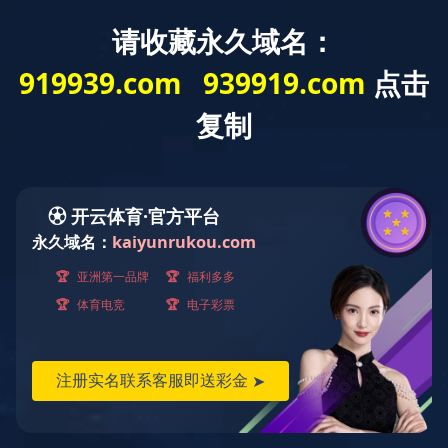
首页
纯实
星空
星空
实木
XIIF禧
木地
官方
xingkong(中
复合
梵全屋
暖
网站
国)
ZS-6001
ZS-6001