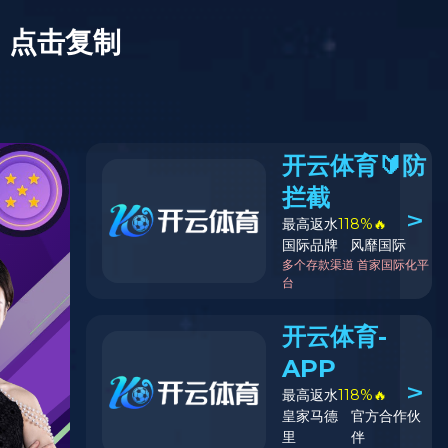
XIIF禧梵全屋
乌斯怀亚人字拼丨栎木
产品系列：纯实木地暖
产品规格：800-810*115-117*17.6
产品等级：合格品