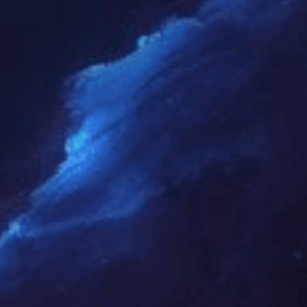
乌斯怀亚人字拼丨栎木