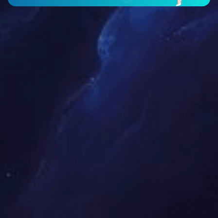
平面人字拼 | 印茄木