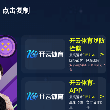
XIIF禧梵全屋
利古里亚 | 纽墩豆
产品系列：地暖系列
颜色工艺：利古里亚
产品规格：1210*155-158*17.6
产品代码：S04G10-F1
产品等级：合格品