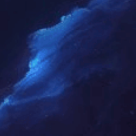
利古里亚 | 纽墩豆