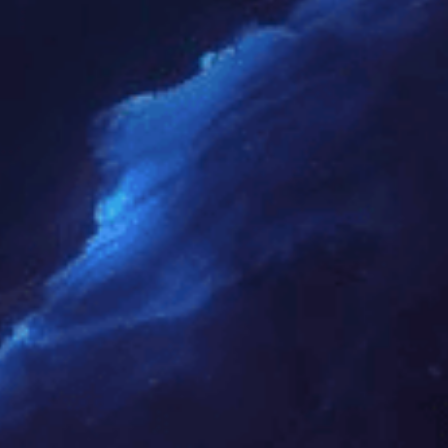
巴勒莫人字拼 | 栎木