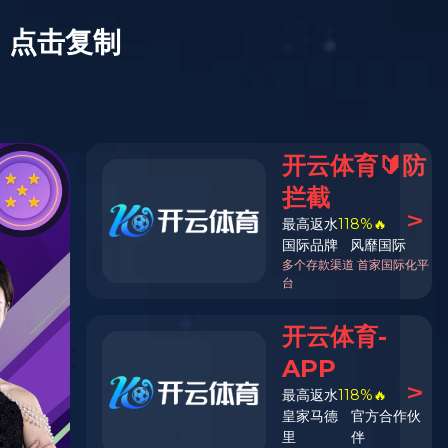
XIIF禧梵全屋
巴勒莫人字拼 | 栎木
产品系列：艺术系列
颜色工艺：巴勒莫人字拼
产品规格：602*86-92*15
环保等级：E0
产品等级：合格品