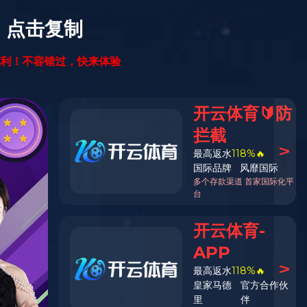
XIIF禧梵全屋
览山 | 枫桦
产品系列：禧雅系列
产品规格：1220*162*15
产品代码：F07G22-12
环保等级：ENF