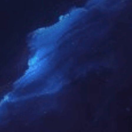
览山 | 枫桦