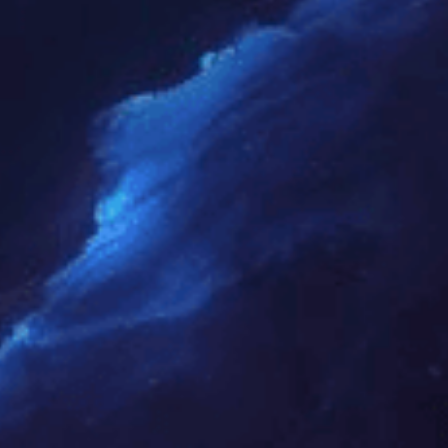
览山 | 枫桦