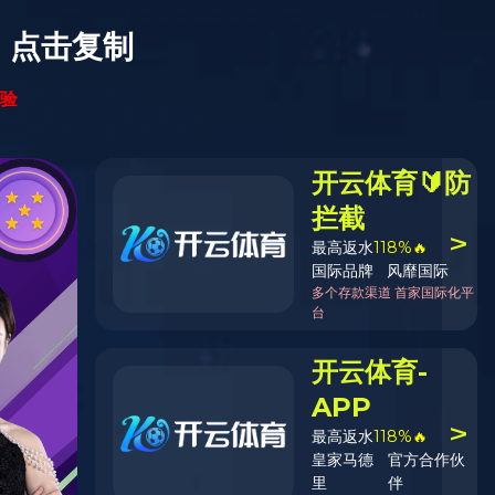
XIIF禧梵全屋
览山 | 枫桦
产品系列：禧雅系列
产品规格：1220*162*15
产品代码：F07G22-12
环保等级：ENF