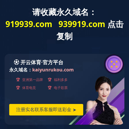
首页
纯实
星空
星空
实木
XIIF禧
木地
官方
xingkong(中
复合
梵全屋
暖
网站
国)
览山 | 枫
产品系列：禧
产品规格：1220
产品代码：F07G
环保等级：EN