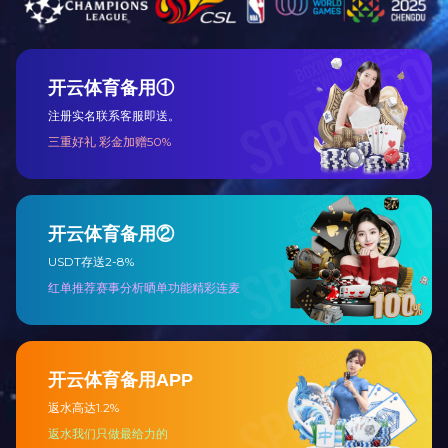
关于星
新闻中
产品中
案例中
经销商
加盟中
客户中
联系我
防伪
空
心
心
心
区
心
心
们
查询
xingkong(中
国)
晒图
公司
纯实
工程
资料
招商
六星
联系
有奖
新闻
木地
案例
下载
区域
感动
我们
数说
网上
促销
暖
纯实
通知
终端
服务
门店
星空
商城
活动
星空
木地
公告
形象
使用
查询
xingkong(中
媒体
官方
暖
加盟
常识
人才
国)
报道
网站
星空
政策
安装
招聘
星空
选购
星空
官方
VI系
须知
xingkong(中
攻略
xingkong(中
网站
统
国)简
国)
星空
介
实木
xingkong(中
三大
复合
国)
品牌