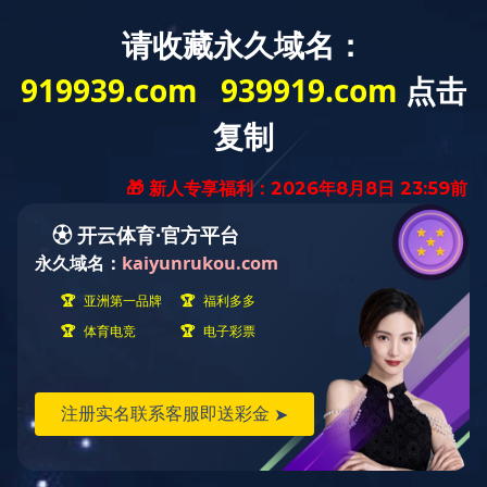
首页
纯实
星空
星空
实木
XIIF禧
木地
官方
xingkong(中
复合
梵全屋
暖
网站
国)
创新引领 | 星空xingkong(中
日期：2025-12
近日，以“新需求 应变局 开新源”为主题的第十五届中国建筑装饰
表，共同探讨行业创新转型路径。同期举办的“时代追光者颁奖盛典”，聚焦
的技术创新能力、深厚的品牌积淀以及对行业发展的贡献，从众多优秀品牌