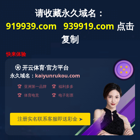
首页
纯实
星空
星空
实木
XIIF禧
木地
官方
xingkong(中
复合
梵全屋
暖
网站
国)
柏林顿丨
产品规格：柏
产品代码：S55G