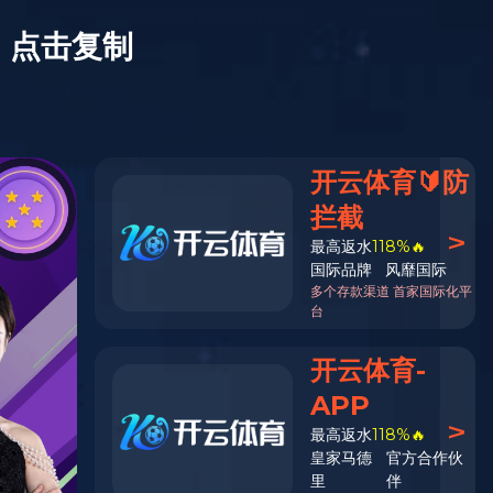
XIIF禧梵全屋
月织 | 栎木
产品系列：自然系列
产品规格：1210×162×15
产品代码：F17G61-12