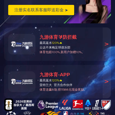
2018
度的水平线。5.检查门窗洞口是否方正垂直，
整
预埋木砖或连接铁件是否符合要求。6.局部木
木
整木定制
护墙板根据高度和房间大小，做成龙骨架，整
定
制
体…
总数 21
1
2
3
4
5
6
下一
页
1/6