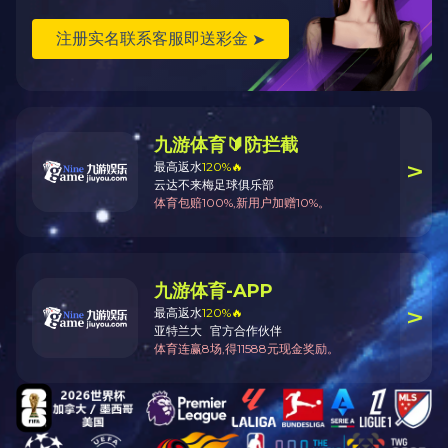
关于星
新闻中
产品中
案例中
经销商
加盟中
客户中
联系我
防伪
空
心
心
心
区
心
心
们
查询
xingkong(中
国)
晒图
公司
纯实
工程
资料
招商
六星
联系
有奖
新闻
木地
案例
下载
区域
感动
我们
数说
网上
促销
暖
纯实
通知
终端
服务
门店
星空
商城
活动
星空
木地
公告
形象
使用
查询
xingkong(中
媒体
官方
暖
加盟
常识
人才
国)
报道
网站
星空
政策
安装
招聘
星空
选购
星空
官方
VI系
须知
xingkong(中