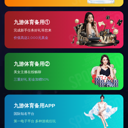
采
星空
xingkong(中
国)视
频
合作
伙伴
社会
责任
公众号
扫我带走