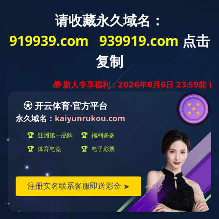
首页
纯实
星空
星空
实木
XIIF禧
木地
官方
xingkong(中
复合
梵全屋
暖
网站
国)
天水劳
日期：2018-2-