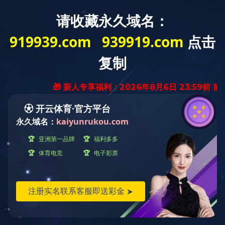
首页
纯实
星空
星空
实木
XIIF禧
木地
官方
xingkong(中
复合
梵全屋
暖
网站
国)
南京
日期：2018-2-